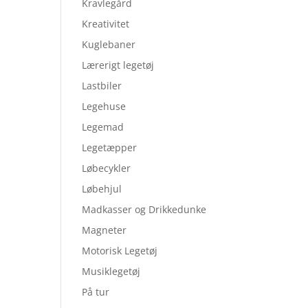
Kravlegård
Kreativitet
Kuglebaner
Lærerigt legetøj
Lastbiler
Legehuse
Legemad
Legetæpper
Løbecykler
Løbehjul
Madkasser og Drikkedunke
Magneter
Motorisk Legetøj
Musiklegetøj
På tur