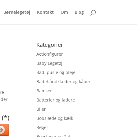
Børnelegetøj
Kontakt
Om
Blog
Kategorier
Actionfigurer
Baby Legetøj
Bad, pusle og pleje
Badehåndklæder og kåber
Bamser
re
uder
Batterier og ladere
Biler
 (*)
Bobslæde og kælk
Bøger
Bogstaver og Tal