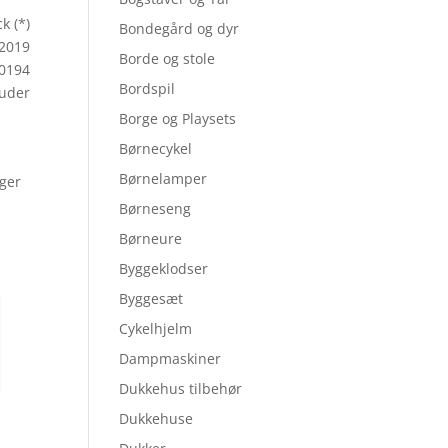
k (*)
Bondegård og dyr
02019
Borde og stole
0194
Bordspil
uder
Borge og Playsets
Børnecykel
Børnelamper
ager
Børneseng
Børneure
Byggeklodser
Byggesæt
Cykelhjelm
Dampmaskiner
Dukkehus tilbehør
Dukkehuse