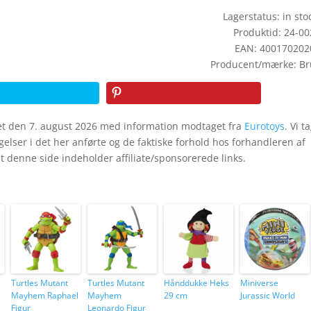
Lagerstatus: in stoc
Produktid: 24-0
EAN: 400170202
Producent/mærke: Br
t den 7. august 2026 med information modtaget fra
Eurotoys
. Vi t
igelser i det her anførte og de faktiske forhold hos forhandleren af
 denne side indeholder affiliate/sponsorerede links.
Turtles Mutant
Turtles Mutant
Hånddukke Heks
Miniverse
Mayhem Raphael
Mayhem
29 cm
Jurassic World
Figur
Leonardo Figur