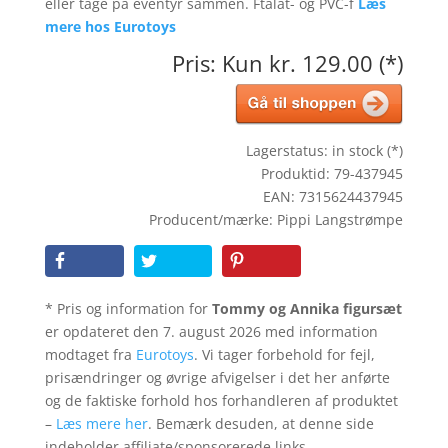
eller tage på eventyr sammen. Ftalat- og PVC-f
Læs
mere hos Eurotoys
Pris: Kun kr. 129.00 (*)
Lagerstatus: in stock (*)
Produktid: 79-437945
EAN: 7315624437945
Producent/mærke: Pippi Langstrømpe
* Pris og information for
Tommy og Annika figursæt
er opdateret den 7. august 2026 med information
modtaget fra
Eurotoys
. Vi tager forbehold for fejl,
prisændringer og øvrige afvigelser i det her anførte
og de faktiske forhold hos forhandleren af produktet
–
Læs mere her
. Bemærk desuden, at denne side
indeholder affiliate/sponsorerede links.