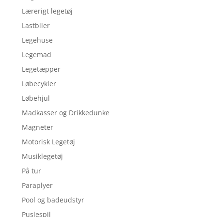
Lærerigt legetøj
Lastbiler
Legehuse
Legemad
Legetæpper
Løbecykler
Løbehjul
Madkasser og Drikkedunke
Magneter
Motorisk Legetøj
Musiklegetøj
På tur
Paraplyer
Pool og badeudstyr
Puslespil