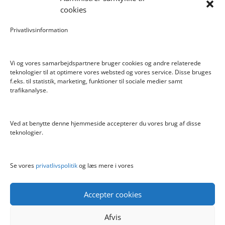
Forlængerkabel til håndkontrol 2×2 m.
cookies
Pokemon Skoletaske med 4 Dele
Privatlivsinformation
Hyggeligt fehjem med gyldent enhjørning
Vi og vores samarbejdspartnere bruger cookies og andre relaterede
teknologier til at optimere vores websted og vores service. Disse bruges
f.eks. til statistik, marketing, funktioner til sociale medier samt
Info
trafikanalyse.
Blog
Cookiepolitik (EU)
Ved at benytte denne hjemmeside accepterer du vores brug af disse
Kontakt
teknologier.
Om
Privatlivspolitik
Se vores
privatlivspolitik
og læs mere i vores
Accepter cookies
Afvis