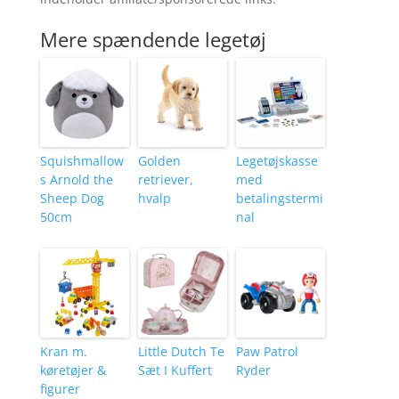
Mere spændende legetøj
Squishmallow
Golden
Legetøjskasse
s Arnold the
retriever,
med
Sheep Dog
hvalp
betalingstermi
50cm
nal
Kran m.
Little Dutch Te
Paw Patrol
køretøjer &
Sæt I Kuffert
Ryder
figurer