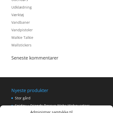
Udklædning
Værktøj
Vandbaner
Vandpistoler
Walkie Talkie
Wallstickers
Seneste kommentarer
Nyeste produkter
Stor gård
Spidey + Friends Rescue-Webs Webquarters
Administrer samtykke til