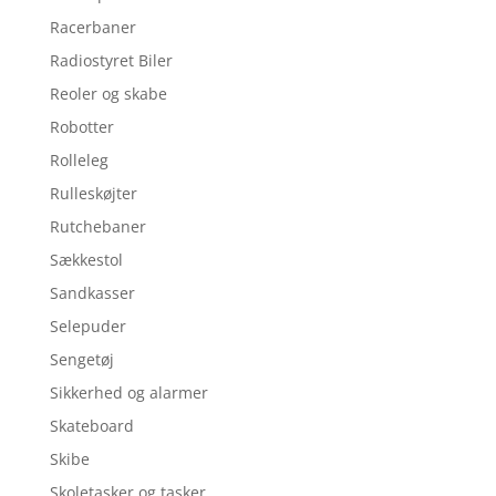
Racerbaner
Radiostyret Biler
Reoler og skabe
Robotter
Rolleleg
Rulleskøjter
Rutchebaner
Sækkestol
Sandkasser
Selepuder
Sengetøj
Sikkerhed og alarmer
Skateboard
Skibe
Skoletasker og tasker