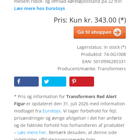
mellem robot- og offroad-køretøjstilstand på 22 trin
Læs mere hos Eurotoys
Pris: Kun kr. 343.00 (*)
Lagerstatus: in stock (*)
Produktid: 74-0G1008
EAN: 5010996285331
Producent/mærke: Transformers
* Pris og information for
Transformers Red Alert
Figur
er opdateret den 31. juli 2026 med information
modtaget fra
Eurotoys
. Vi tager forbehold for fejl,
prisændringer og øvrige afvigelser i det her anførte
og de faktiske forhold hos forhandleren af produktet
–
Læs mere her
. Bemærk desuden, at denne side
indeholder affiliate/sponsorerede links.