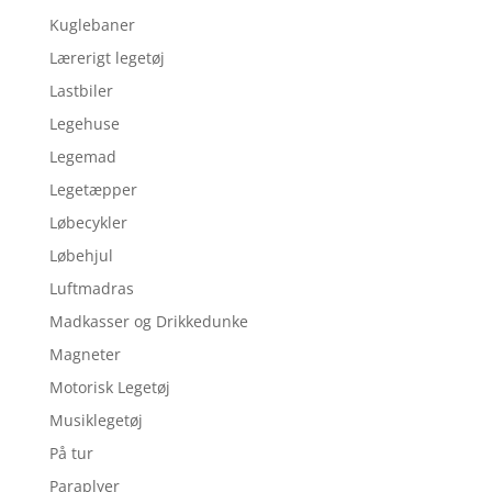
Kuglebaner
Lærerigt legetøj
Lastbiler
Legehuse
Legemad
Legetæpper
Løbecykler
Løbehjul
Luftmadras
Madkasser og Drikkedunke
Magneter
Motorisk Legetøj
Musiklegetøj
På tur
Paraplyer