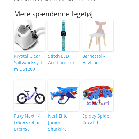
Mere spændende legetøj
Krystal Clear
Stitch LED
Børnestol –
Saltvandssyste
Armbåndsur
Havfrue
m QS1200
Puky Next 14
Nerf Elite
Spidey Spider
Løbecykel m.
Junior
Crawl-R
Bremse
Sharkfire