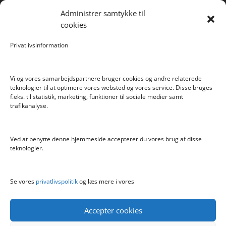
Pokemon Golurk Epic Battle figur 30 cm
Administrer samtykke til
Scalextric Digital -Easyfit Digital Plug
cookies
Care Bear Love-A-Lot ECO Bamse 36cm
Privatlivsinformation
Bratz Stylin Dukke Cloe
Vi og vores samarbejdspartnere bruger cookies og andre relaterede
teknologier til at optimere vores websted og vores service. Disse bruges
f.eks. til statistik, marketing, funktioner til sociale medier samt
Info
trafikanalyse.
Blog
Cookiepolitik (EU)
Ved at benytte denne hjemmeside accepterer du vores brug af disse
Kontakt
teknologier.
Om
Privatlivspolitik
Se vores
privatlivspolitik
og læs mere i vores
Accepter cookies