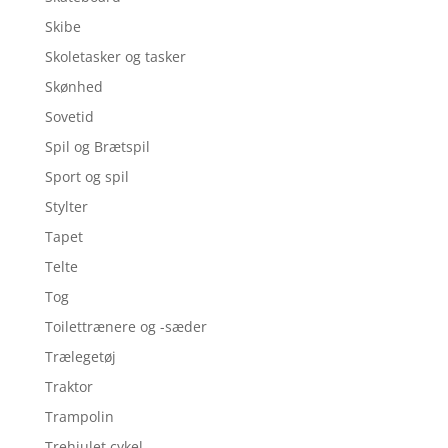
Skibe
Skoletasker og tasker
Skønhed
Sovetid
Spil og Brætspil
Sport og spil
Stylter
Tapet
Telte
Tog
Toilettrænere og -sæder
Trælegetøj
Traktor
Trampolin
Trehjulet cykel