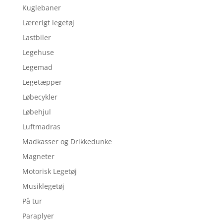
Kuglebaner
Lærerigt legetøj
Lastbiler
Legehuse
Legemad
Legetæpper
Løbecykler
Løbehjul
Luftmadras
Madkasser og Drikkedunke
Magneter
Motorisk Legetøj
Musiklegetøj
På tur
Paraplyer