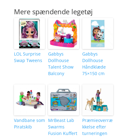
Mere spændende legetøj
LOL Surprise
Gabbys
Gabbys
Swap Tweens
Dollhouse
Dollhouse
Talent Show
Håndklæde
Balcony
75×150 cm
Vandbane som
MrBeast Lab
Præmieoverræ
Piratskib
Swarms
kkelse efter
Fusion Kuffert
turneringen