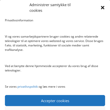
Administrer samtykke til
Scalextric Digital -Easyfit Digital Plug
cookies
Care Bear Love-A-Lot ECO Bamse 36cm
Privatlivsinformation
Bratz Stylin Dukke Cloe
Vi og vores samarbejdspartnere bruger cookies og andre relaterede
teknologier til at optimere vores websted og vores service. Disse bruges
f.eks. til statistik, marketing, funktioner til sociale medier samt
Info
trafikanalyse.
Blog
Cookiepolitik (EU)
Ved at benytte denne hjemmeside accepterer du vores brug af disse
Kontakt
teknologier.
Om
Privatlivspolitik
Se vores
privatlivspolitik
og læs mere i vores
Accepter cookies