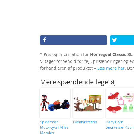
* Pris og information for
Homegoal Classic XL
Vi tager forbehold for fejl, prisændringer og øv
forhandleren af produktet –
Læs mere her
. Be
Mere spændende legetøj
Spiderman
Eventyrstation
Baby Born
Motorcykel Miles
Snorkelsæt 43c
Morales