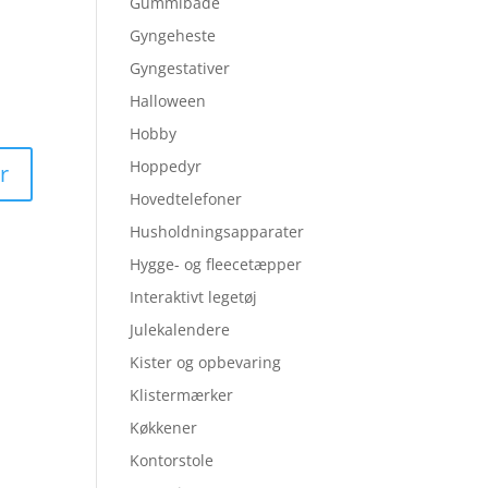
Gummibåde
Gyngeheste
Gyngestativer
Halloween
Hobby
Hoppedyr
Hovedtelefoner
Husholdningsapparater
Hygge- og fleecetæpper
Interaktivt legetøj
Julekalendere
Kister og opbevaring
Klistermærker
Køkkener
Kontorstole