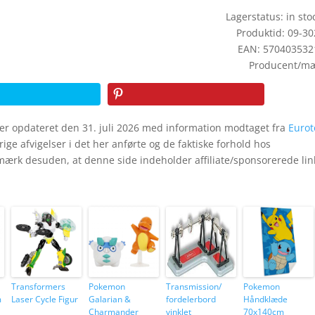
Lagerstatus: in stoc
Produktid: 09-3
EAN: 570403532
Producent/mæ
er opdateret den 31. juli 2026 med information modtaget fra
Eurot
rige afvigelser i det her anførte og de faktiske forhold hos
mærk desuden, at denne side indeholder affiliate/sponsorerede lin
Transformers
Pokemon
Transmission/
Pokemon
m
Laser Cycle Figur
Galarian &
fordelerbord
Håndklæde
Charmander
vinklet
70x140cm