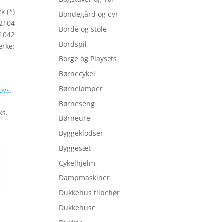
k (*)
Bondegård og dyr
02104
Borde og stole
1042
Bordspil
rke:
Borge og Playsets
Børnecykel
Børnelamper
oys
.
Børneseng
ks.
Børneure
Byggeklodser
Byggesæt
Cykelhjelm
Dampmaskiner
Dukkehus tilbehør
Dukkehuse