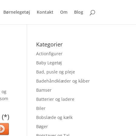
Børnelegetøj
Kontakt
Om
Blog
Kategorier
Actionfigurer
Baby Legetøj
Bad, pusle og pleje
Badehåndklæder og kåber
Bamser
e og
 som
Batterier og ladere
Biler
 (*)
Bobslæde og kælk
Bøger
Bogstaver og Tal