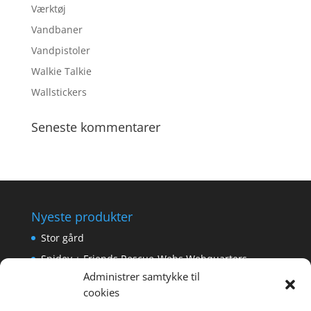
Værktøj
Vandbaner
Vandpistoler
Walkie Talkie
Wallstickers
Seneste kommentarer
Nyeste produkter
Stor gård
Spidey + Friends Rescue-Webs Webquarters
Administrer samtykke til
Forlængerkabel til håndkontrol 2×2 m.
cookies
Pokemon Skoletaske med 4 Dele