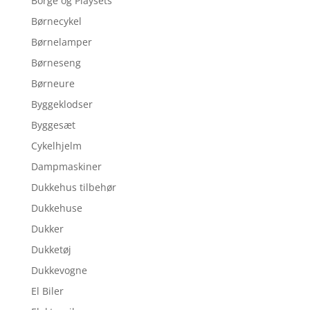
Borge og Playsets
Børnecykel
Børnelamper
Børneseng
Børneure
Byggeklodser
Byggesæt
Cykelhjelm
Dampmaskiner
Dukkehus tilbehør
Dukkehuse
Dukker
Dukketøj
Dukkevogne
El Biler