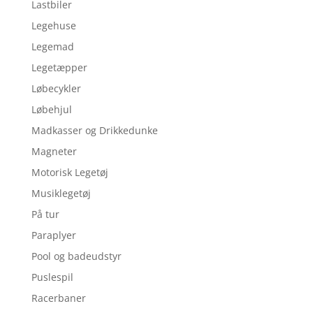
Lastbiler
Legehuse
Legemad
Legetæpper
Løbecykler
Løbehjul
Madkasser og Drikkedunke
Magneter
Motorisk Legetøj
Musiklegetøj
På tur
Paraplyer
Pool og badeudstyr
Puslespil
Racerbaner