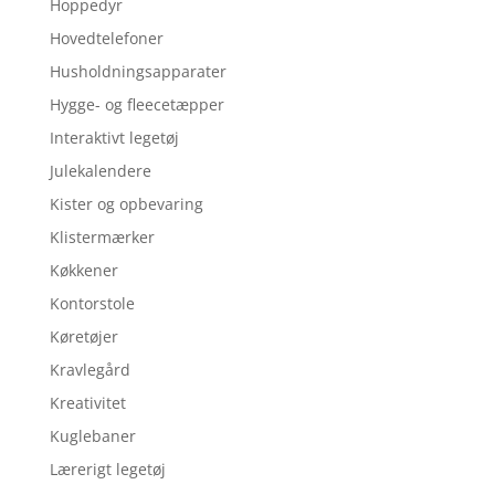
Hoppedyr
Hovedtelefoner
Husholdningsapparater
Hygge- og fleecetæpper
Interaktivt legetøj
Julekalendere
Kister og opbevaring
Klistermærker
Køkkener
Kontorstole
Køretøjer
Kravlegård
Kreativitet
Kuglebaner
Lærerigt legetøj