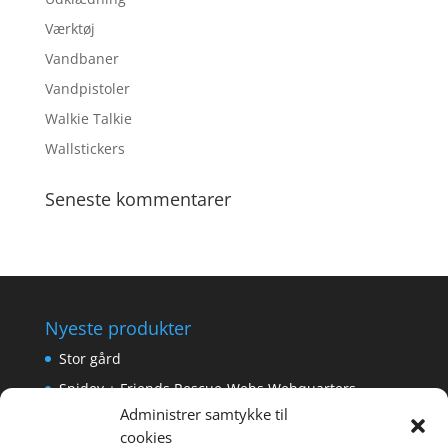
Værktøj
Vandbaner
Vandpistoler
Walkie Talkie
Wallstickers
Seneste kommentarer
Nyeste produkter
Stor gård
Spidey + Friends Rescue-Webs Webquarters
Administrer samtykke til
Forlængerkabel til håndkontrol 2×2 m.
cookies