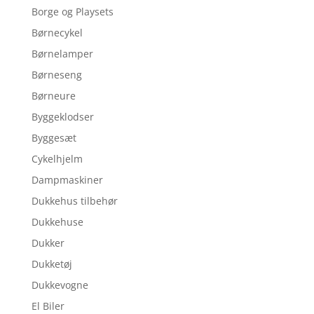
Borge og Playsets
Børnecykel
Børnelamper
Børneseng
Børneure
Byggeklodser
Byggesæt
Cykelhjelm
Dampmaskiner
Dukkehus tilbehør
Dukkehuse
Dukker
Dukketøj
Dukkevogne
El Biler