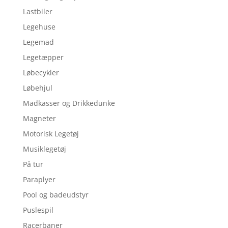
Lastbiler
Legehuse
Legemad
Legetæpper
Løbecykler
Løbehjul
Madkasser og Drikkedunke
Magneter
Motorisk Legetøj
Musiklegetøj
På tur
Paraplyer
Pool og badeudstyr
Puslespil
Racerbaner