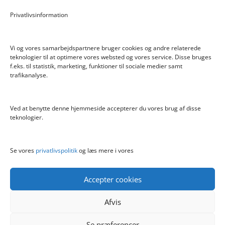
Pokemon Skoletaske med 4 Dele
Privatlivsinformation
Hyggeligt fehjem med gyldent enhjørning
Vi og vores samarbejdspartnere bruger cookies og andre relaterede
teknologier til at optimere vores websted og vores service. Disse bruges
f.eks. til statistik, marketing, funktioner til sociale medier samt
Info
trafikanalyse.
Blog
Cookiepolitik (EU)
Ved at benytte denne hjemmeside accepterer du vores brug af disse
Kontakt
teknologier.
Om
Privatlivspolitik
Se vores
privatlivspolitik
og læs mere i vores
Accepter cookies
Afvis
Se præferencer