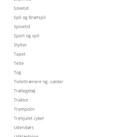
Sovetid
Spil og Brætspil
Spisetid
Sport og spil
Stylter
Tapet
Telte
Tog
Toilettrænere og -sæder
Trælegetøj
Traktor
Trampolin
Trehjulet cykel
Udendørs
Udklædning